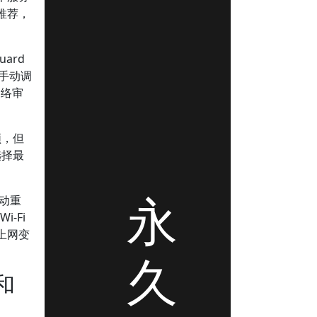
推荐，
ard
许手动调
网络审
顿，但
选择最
永
动重
-Fi
上网变
久
和