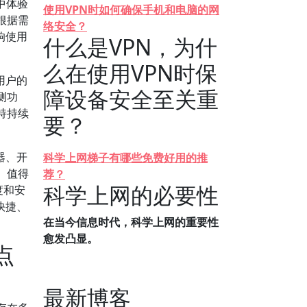
中体验
使用VPN时如何确保手机和电脑的网
根据需
络安全？
响使用
什么是VPN，为什
么在使用VPN时保
用户的
障设备安全至关重
测功
持持续
要？
器、开
科学上网梯子有哪些免费好用的推
。值得
荐？
科学上网的必要性
度和安
快捷、
在当今信息时代，科学上网的重要性
愈发凸显。
点
最新博客