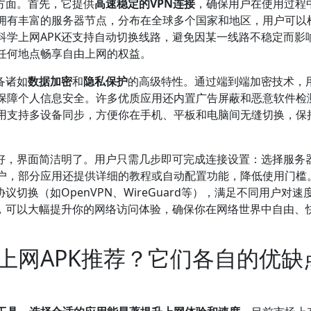
方面。首先，它提供
高速稳定的VPN连接
，确保用户在使用过程
拥有丰富的服务器节点，分布在全球多个国家和地区，用户可以
科学上网APK还支持自动切换线路，避免因某一线路不稳定而影
任何地点畅享自由上网的权益。
备诸如
数据加密
和
隐私保护
的高级特性。通过端到端加密技术，
保障个人信息安全。许多优质应用还内置广告屏蔽和恶意软件检
用支持多设备同步，方便你在手机、平板和电脑间无缝切换，保
友好，界面简洁明了。用户只需几步即可完成连接设置：选择服务
用户，部分应用还提供详细的教程或自动配置功能，降低使用门槛
切换（如OpenVPN、WireGuard等），满足不同用户对速
K，可以大幅提升你的网络访问体验，确保你在网络世界中自由、
上网APK推荐？它们各自的优缺