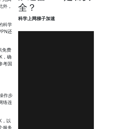
全？
此外，
科学上网梯子加速
的科学
PN还
供免费
K，确
参考国
操作步
网络连
K，以
个服务