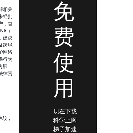
免
解相关
未经批
户，首
费
IC）
，建议
及跨境
使
护网络
保行为
的原
法律责
用
现在下载
手段，
科学上网
梯子加速