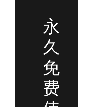
永
久
免
费